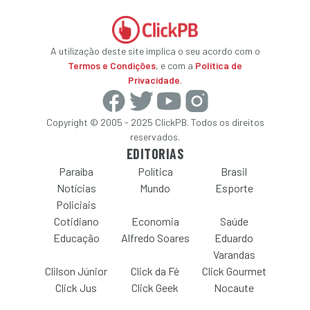
A utilização deste site implica o seu acordo com o
Termos e Condições
, e com a
Política de
Privacidade
.
Copyright © 2005 - 2025 ClickPB. Todos os direitos
reservados.
EDITORIAS
Paraíba
Política
Brasil
Notícias
Mundo
Esporte
Policiais
Cotidiano
Economia
Saúde
Educação
Alfredo Soares
Eduardo
Varandas
Clilson Júnior
Click da Fé
Click Gourmet
Click Jus
Click Geek
Nocaute