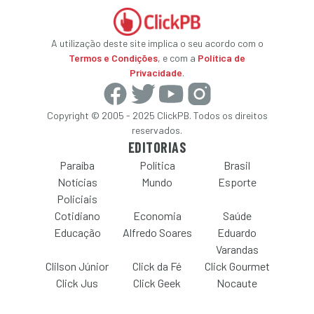
A utilização deste site implica o seu acordo com o
Termos e Condições
, e com a
Política de
Privacidade
.
Copyright © 2005 - 2025 ClickPB. Todos os direitos
reservados.
EDITORIAS
Paraíba
Política
Brasil
Notícias
Mundo
Esporte
Policiais
Cotidiano
Economia
Saúde
Educação
Alfredo Soares
Eduardo
Varandas
Clilson Júnior
Click da Fé
Click Gourmet
Click Jus
Click Geek
Nocaute