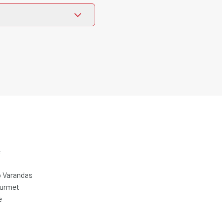
e
 Varandas
ourmet
e