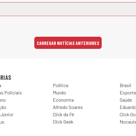
CARREGAR NOTÍCIAS ANTERIORES
RIAS
a
Política
Brasil
s Policiais
Mundo
Esport
ano
Economia
Saúde
ção
Alfredo Soares
Eduardo
 Júnior
Click da Fé
Click G
Jus
Click Geek
Nocaut