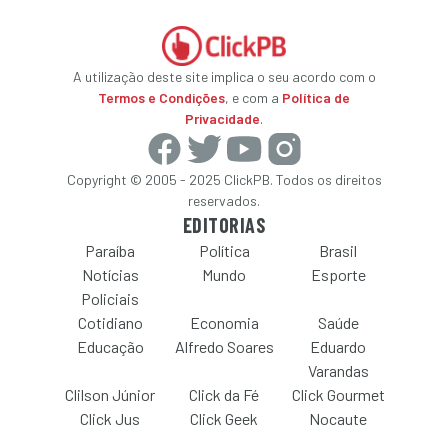
A utilização deste site implica o seu acordo com o
Termos e Condições
, e com a
Política de
Privacidade
.
Copyright © 2005 - 2025 ClickPB. Todos os direitos
reservados.
EDITORIAS
Paraíba
Política
Brasil
Notícias
Mundo
Esporte
Policiais
Cotidiano
Economia
Saúde
Educação
Alfredo Soares
Eduardo
Varandas
Clilson Júnior
Click da Fé
Click Gourmet
Click Jus
Click Geek
Nocaute