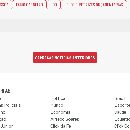
ESSOA
FÁBIO CARNEIRO
LDO
LEI DE DIRETRIZES ORÇAMENTARIAS
CARREGAR NOTÍCIAS ANTERIORES
RIAS
a
Política
Brasil
s Policiais
Mundo
Esport
ano
Economia
Saúde
ção
Alfredo Soares
Eduardo
 Júnior
Click da Fé
Click G