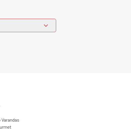
e
 Varandas
ourmet