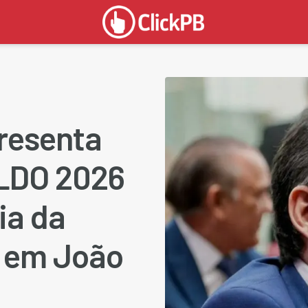
resenta
 LDO 2026
ia da
a em João