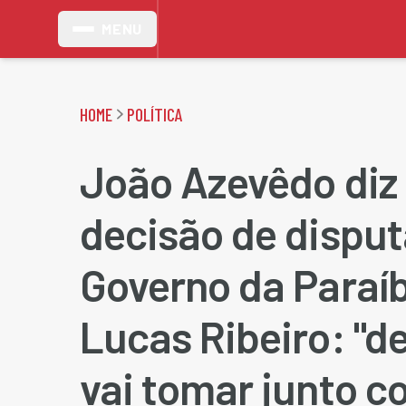
MENU
HOME
POLÍTICA
João Azevêdo diz
decisão de disput
Governo da Paraíb
Lucas Ribeiro: "d
vai tomar junto c