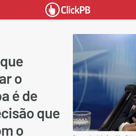
 que
ar o
a é de
ecisão que
om o