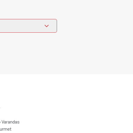
e
 Varandas
ourmet