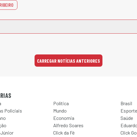
RIBEIRO
CARREGAR NOTÍCIAS ANTERIORES
RIAS
a
Política
Brasil
s Policiais
Mundo
Esport
ano
Economia
Saúde
ção
Alfredo Soares
Eduardo
 Júnior
Click da Fé
Click G