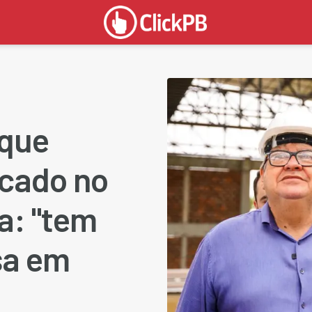
 que
ocado no
a: "tem
sa em