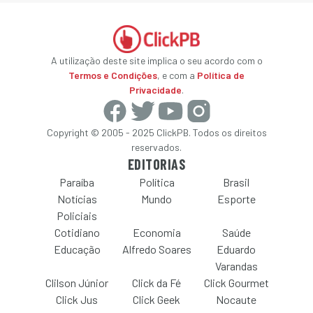
A utilização deste site implica o seu acordo com o
Termos e Condições
, e com a
Política de
Privacidade
.
Copyright © 2005 - 2025 ClickPB. Todos os direitos
reservados.
EDITORIAS
Paraíba
Política
Brasil
Notícias
Mundo
Esporte
Policiais
Cotidiano
Economia
Saúde
Educação
Alfredo Soares
Eduardo
Varandas
Clilson Júnior
Click da Fé
Click Gourmet
Click Jus
Click Geek
Nocaute