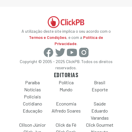
A utilização deste site implica o seu acordo com o
Termos e Condições
, e com a
Política de
Privacidade
.
Copyright © 2005 - 2025 ClickPB. Todos os direitos
reservados.
EDITORIAS
Paraíba
Política
Brasil
Notícias
Mundo
Esporte
Policiais
Cotidiano
Economia
Saúde
Educação
Alfredo Soares
Eduardo
Varandas
Clilson Júnior
Click da Fé
Click Gourmet
Click Jus
Click Geek
Nocaute