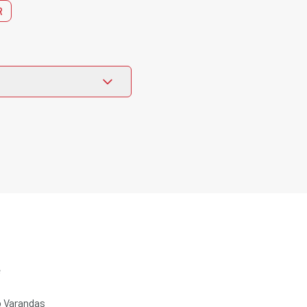
R
e
 Varandas