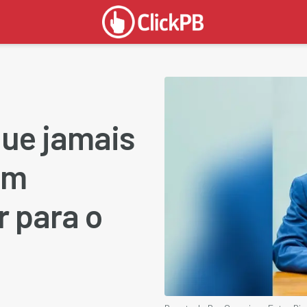
que jamais
em
r para o