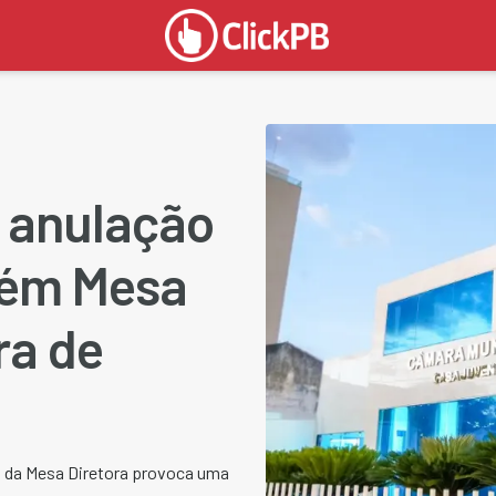
 anulação
tém Mesa
ra de
a da Mesa Diretora provoca uma