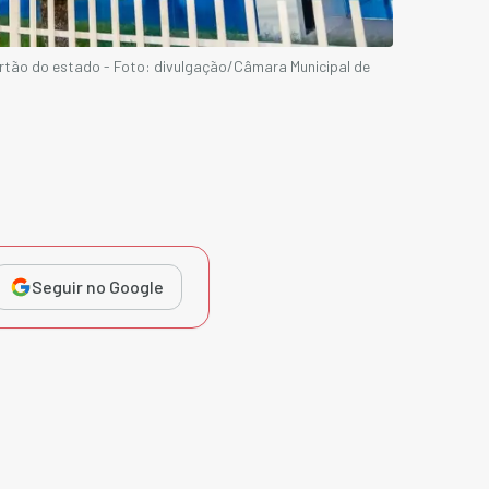
rtão do estado - Foto: divulgação/Câmara Municipal de
Seguir no Google