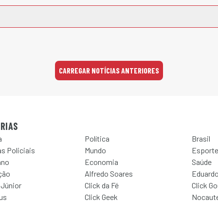
CARREGAR NOTÍCIAS ANTERIORES
RIAS
a
Política
Brasil
s Policiais
Mundo
Esport
ano
Economia
Saúde
ção
Alfredo Soares
Eduardo
 Júnior
Click da Fé
Click G
Jus
Click Geek
Nocaut