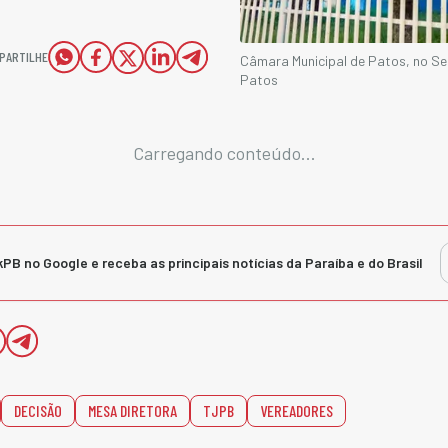
PARTILHE
Câmara Municipal de Patos, no Se
Patos
Carregando conteúdo...
kPB no Google e receba as principais notícias da Paraíba e do Brasil
DECISÃO
MESA DIRETORA
TJPB
VEREADORES