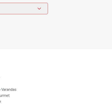
e
 Varandas
ourmet
e