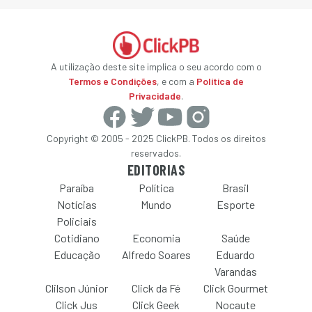
A utilização deste site implica o seu acordo com o
Termos e Condições
, e com a
Política de
Privacidade
.
Copyright © 2005 - 2025 ClickPB. Todos os direitos
reservados.
EDITORIAS
Paraíba
Política
Brasil
Notícias
Mundo
Esporte
Policiais
Cotidiano
Economia
Saúde
Educação
Alfredo Soares
Eduardo
Varandas
Clilson Júnior
Click da Fé
Click Gourmet
Click Jus
Click Geek
Nocaute