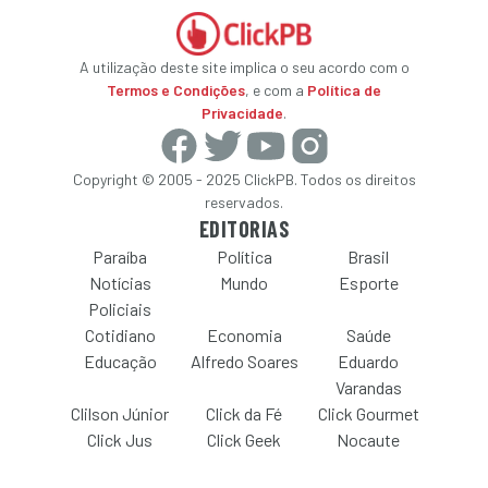
A utilização deste site implica o seu acordo com o
Termos e Condições
, e com a
Política de
Privacidade
.
Copyright © 2005 - 2025 ClickPB. Todos os direitos
reservados.
EDITORIAS
Paraíba
Política
Brasil
Notícias
Mundo
Esporte
Policiais
Cotidiano
Economia
Saúde
Educação
Alfredo Soares
Eduardo
Varandas
Clilson Júnior
Click da Fé
Click Gourmet
Click Jus
Click Geek
Nocaute