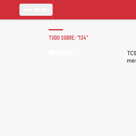
MENU
TUDO SOBRE: "
134
"
TCE
mes