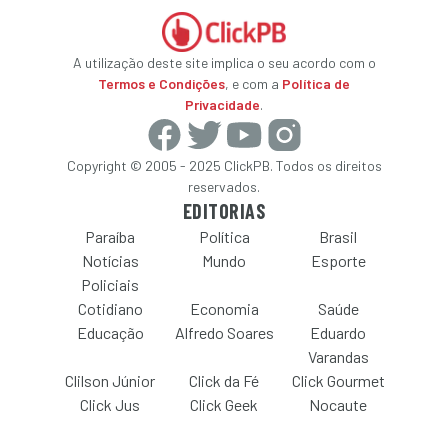
A utilização deste site implica o seu acordo com o
Termos e Condições
, e com a
Política de
Privacidade
.
Copyright © 2005 - 2025 ClickPB. Todos os direitos
reservados.
EDITORIAS
Paraíba
Política
Brasil
Notícias
Mundo
Esporte
Policiais
Cotidiano
Economia
Saúde
Educação
Alfredo Soares
Eduardo
Varandas
Clilson Júnior
Click da Fé
Click Gourmet
Click Jus
Click Geek
Nocaute