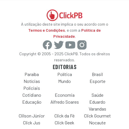
A utilização deste site implica o seu acordo com o
Termos e Condições
, e com a
Política de
Privacidade
.
Copyright © 2005 - 2025 ClickPB. Todos os direitos
reservados.
EDITORIAS
Paraíba
Política
Brasil
Notícias
Mundo
Esporte
Policiais
Cotidiano
Economia
Saúde
Educação
Alfredo Soares
Eduardo
Varandas
Clilson Júnior
Click da Fé
Click Gourmet
Click Jus
Click Geek
Nocaute