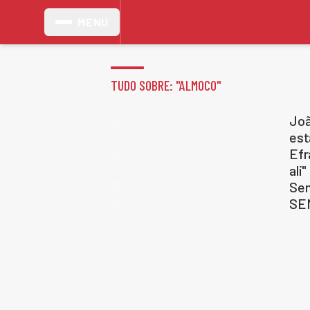
MENU
TUDO SOBRE: "
ALMOCO
"
Joã
est
Efr
ali"
Sem
SEM