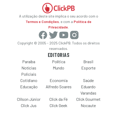
A utilização deste site implica o seu acordo com o
Termos e Condições
, e com a
Política de
Privacidade
.
Copyright © 2005 - 2025 ClickPB. Todos os direitos
reservados.
EDITORIAS
Paraíba
Política
Brasil
Notícias
Mundo
Esporte
Policiais
Cotidiano
Economia
Saúde
Educação
Alfredo Soares
Eduardo
Varandas
Clilson Júnior
Click da Fé
Click Gourmet
Click Jus
Click Geek
Nocaute