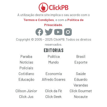
A utilização deste site implica o seu acordo com o
Termos e Condições
, e com a
Política de
Privacidade
.
Copyright © 2005 - 2025 ClickPB. Todos os direitos
reservados.
EDITORIAS
Paraíba
Política
Brasil
Notícias
Mundo
Esporte
Policiais
Cotidiano
Economia
Saúde
Educação
Alfredo Soares
Eduardo
Varandas
Clilson Júnior
Click da Fé
Click Gourmet
Click Jus
Click Geek
Nocaute