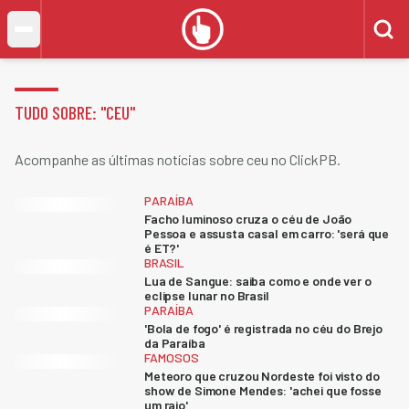
TUDO SOBRE: "
CEU
"
Acompanhe as últimas notícias sobre ceu no ClickPB.
PARAÍBA
Facho luminoso cruza o céu de João
Pessoa e assusta casal em carro: 'será que
é ET?'
BRASIL
Lua de Sangue: saiba como e onde ver o
eclipse lunar no Brasil
PARAÍBA
'Bola de fogo' é registrada no céu do Brejo
da Paraíba
FAMOSOS
Meteoro que cruzou Nordeste foi visto do
show de Simone Mendes: 'achei que fosse
um raio'