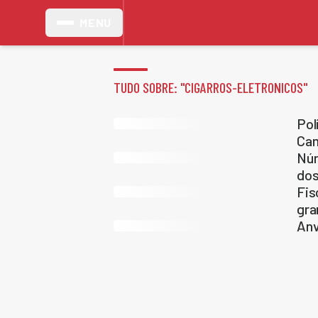
MENU
TUDO SOBRE: "
CIGARROS-ELETRONICOS
"
Pol
Cam
Núm
dos
Fis
gra
Anv