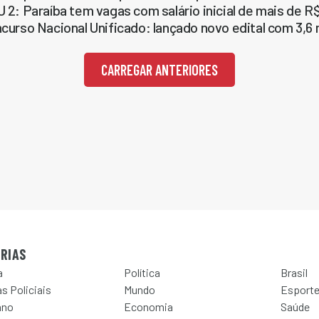
 2: Paraíba tem vagas com salário inicial de mais de R$
curso Nacional Unificado: lançado novo edital com 3,6 m
CARREGAR ANTERIORES
RIAS
a
Política
Brasil
s Policiais
Mundo
Esport
ano
Economia
Saúde