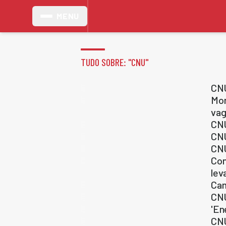
MENU
TUDO SOBRE: "
CNU
"
CNU
Mor
vag
CNU
CNU
CNU
Con
lev
Cam
CNU
'En
CNU