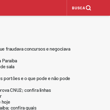
BUSCA
 que fraudava concursos e negociava
a Paraíba
 de sala
os portões e o que pode e não pode
rova CNU2; confira linhas
r
 hoje
íba; confira quais