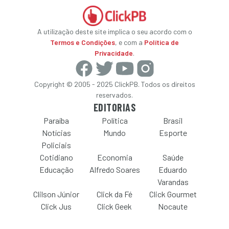
A utilização deste site implica o seu acordo com o
Termos e Condições
, e com a
Política de
Privacidade
.
Copyright © 2005 - 2025 ClickPB. Todos os direitos
reservados.
EDITORIAS
Paraíba
Política
Brasil
Notícias
Mundo
Esporte
Policiais
Cotidiano
Economia
Saúde
Educação
Alfredo Soares
Eduardo
Varandas
Clilson Júnior
Click da Fé
Click Gourmet
Click Jus
Click Geek
Nocaute