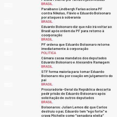
BRASIL
Paraibano Lindbergh Farias aciona PF
contra Nikolas, Flávio e Eduardo Bolsonaro
por ataques à soberania
BRASIL
Eduardo Bolsonaro diz que não irá voltar ao
Brasil após ordem da PF para retorno à
coorporação
BRASIL
PF ordena que Eduardo Bolsonaro retorne
imediatamente à corporação
POLÍTICA
Câmara cassa mandatos dos deputados
Eduardo Bolsonaro e Alexandre Ramagem
BRASIL
STF forma maioria para tornar Eduardo
Bolsonaro réu por coação em julgamento do
pai
BRASIL
Procuradoria-Geral da República descarta
pedir prisão de Eduardo Bolsonaro após
solicitação de outros deputados
BRASIL
Bolsonaros: Julian Lemos diz que Carlos
destruiu o pai, Eduardo tem "ego forte" e
crava Michelle como "senadora eleita"