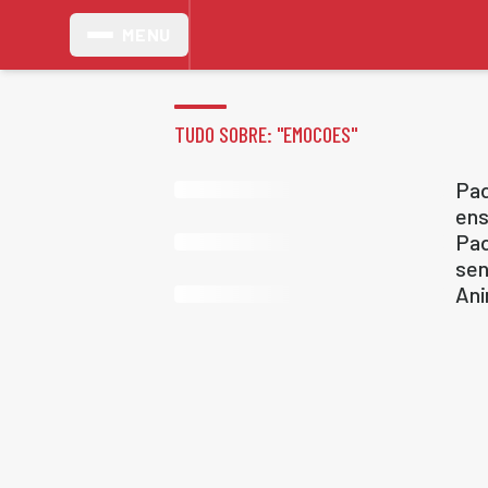
MENU
TUDO SOBRE: "
EMOCOES
"
Pad
ens
Pad
sen
Ani