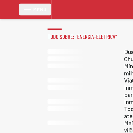
MENU
TUDO SOBRE: "
ENERGIA-ELETRICA
"
Dua
Chu
Min
mil
Via
Inm
par
Inm
Tod
até
Mai
vil