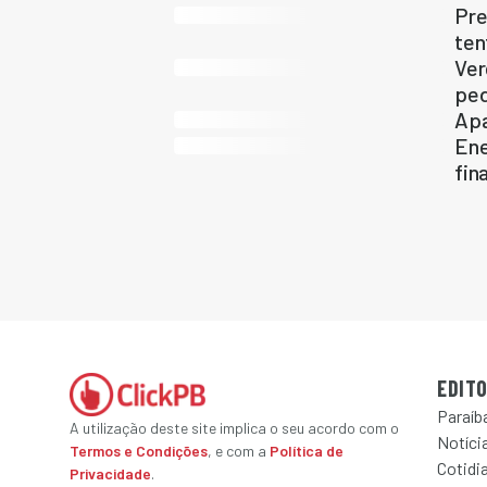
Pre
ten
Ver
ped
Apa
Ene
fin
EDITO
Paraíb
A utilização deste site implica o seu acordo com o
Notícia
Termos e Condições
, e com a
Política de
Cotidi
Privacidade
.