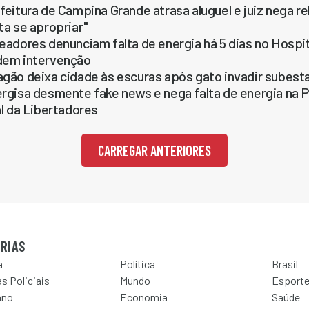
feitura de Campina Grande atrasa aluguel e juiz nega r
ta se apropriar"
eadores denunciam falta de energia há 5 dias no Hospi
em intervenção
gão deixa cidade às escuras após gato invadir subesta
rgisa desmente fake news e nega falta de energia na P
al da Libertadores
CARREGAR ANTERIORES
RIAS
a
Política
Brasil
s Policiais
Mundo
Esport
ano
Economia
Saúde