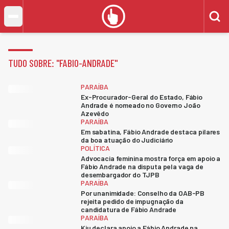
TUDO SOBRE: "
FABIO-ANDRADE
"
PARAÍBA
Ex-Procurador-Geral do Estado, Fábio
Andrade é nomeado no Governo João
Azevêdo
PARAÍBA
Em sabatina, Fábio Andrade destaca pilares
da boa atuação do Judiciário
POLÍTICA
Advocacia feminina mostra força em apoio a
Fábio Andrade na disputa pela vaga de
desembargador do TJPB
PARAÍBA
Por unanimidade: Conselho da OAB-PB
rejeita pedido de impugnação da
candidatura de Fábio Andrade
PARAÍBA
Kiu declara apoio a Fábio Andrade na