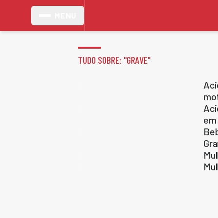
MENU
TUDO SOBRE: "
GRAVE
"
Aci
mot
Aci
em
Beb
Gra
Mul
Mul