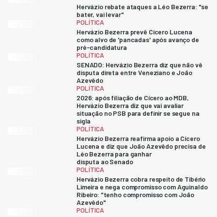
Hervázio rebate ataques a Léo Bezerra: "se
bater, vai levar"
POLÍTICA
Hervázio Bezerra prevê Cícero Lucena
como alvo de 'pancadas' após avanço de
pré-candidatura
POLÍTICA
SENADO: Hervázio Bezerra diz que não vê
disputa direta entre Veneziano e João
Azevêdo
POLÍTICA
2026: após filiação de Cícero ao MDB,
Hervázio Bezerra diz que vai avaliar
situação no PSB para definir se segue na
sigla
POLÍTICA
Hervázio Bezerra reafirma apoio a Cícero
Lucena e diz que João Azevêdo precisa de
Léo Bezerra para ganhar
disputa ao Senado
POLÍTICA
Hervázio Bezerra cobra respeito de Tibério
Limeira e nega compromisso com Aguinaldo
Ribeiro: "tenho compromisso com João
Azevêdo"
POLÍTICA