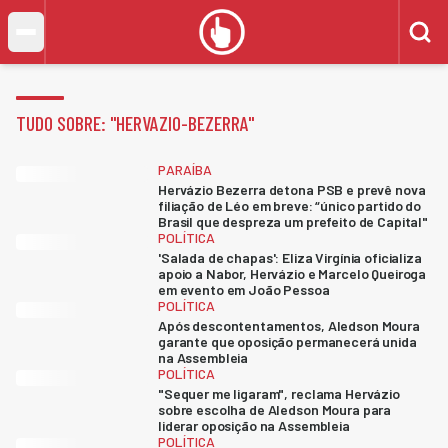
TUDO SOBRE: "
HERVAZIO-BEZERRA
"
PARAÍBA
Hervázio Bezerra detona PSB e prevê nova
filiação de Léo em breve: “único partido do
Brasil que despreza um prefeito de Capital"
POLÍTICA
'Salada de chapas': Eliza Virgínia oficializa
apoio a Nabor, Hervázio e Marcelo Queiroga
em evento em João Pessoa
POLÍTICA
Após descontentamentos, Aledson Moura
garante que oposição permanecerá unida
na Assembleia
POLÍTICA
"Sequer me ligaram", reclama Hervázio
sobre escolha de Aledson Moura para
liderar oposição na Assembleia
POLÍTICA