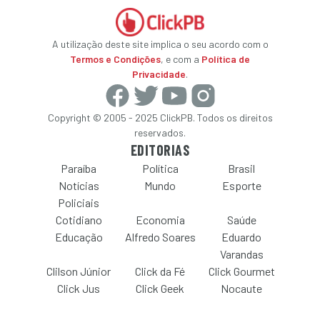
A utilização deste site implica o seu acordo com o
Termos e Condições
, e com a
Política de
Privacidade
.
Copyright © 2005 - 2025 ClickPB. Todos os direitos
reservados.
EDITORIAS
Paraíba
Política
Brasil
Notícias
Mundo
Esporte
Policiais
Cotidiano
Economia
Saúde
Educação
Alfredo Soares
Eduardo
Varandas
Clilson Júnior
Click da Fé
Click Gourmet
Click Jus
Click Geek
Nocaute