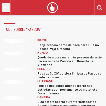
TUDO SOBRE: "
PASCOA
"
BRASIL
Janja prepara carne de paca para Lula na
Páscoa; veja a receita
MUNDO
Queda de árvore mata três pessoas durante
caça a ovos de Páscoa em floresta na
Alemanha
RELIGIÃO
Papa Leão XIV celebra 1ª missa de Páscoa e
pede paz no mundo
COTIDIANO
Feriado de Páscoa acende alerta nas
estradas e comportamento do motorista
faz a diferença
PARAÍBA
Bica estará aberta durante 'feriadão' da
Semana Santa e terá ação temática de