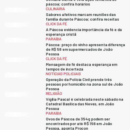
páscoa; confira horários
CULINÁRIA
Sabores afetivos marcam reuniões das
família durante Páscoa; confira receitas
CLICK DA FÉ
A Páscoa evidencia importância da fé e da
esperança cristã
PARAÍBA
Páscoa: preço do vinho apresenta diferença
de R$ 58 em supermercados de João
Pessoa
CLICK DA FÉ
Mensagem de fé destaca esperança em
tempos de incerteza
NOTÍCIAS POLICIAIS
Operação da Polícia Civil prende três
pessoas por homicídio na zona sul de João
Pessoa
RELIGIÃO
Vigília Pascal é celebrada neste sábado na
Catedral Basílica das Neves, em João
Pessoa
PARAÍBA
Ovos de Páscoa de 354g podem ser
encontrados por até R$ 156 em João
Pessoa, aponta Procon