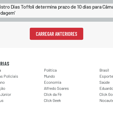
istro Dias Toffoli determina prazo de 10 dias para Câm
ndagem'
CARREGAR ANTERIORES
RIAS
a
Política
Brasil
s Policiais
Mundo
Esport
ano
Economia
Saúde
ção
Alfredo Soares
Eduardo
 Júnior
Click da Fé
Click G
Jus
Click Geek
Nocaut