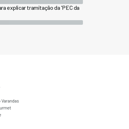
ara explicar tramitação da 'PEC da
e
 Varandas
ourmet
e