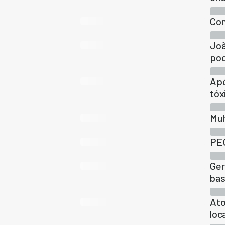
Com
Joã
pod
Apó
tóx
Mul
PEC
Ger
bas
Ato
loc