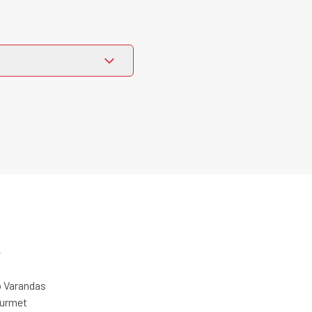
e
 Varandas
ourmet