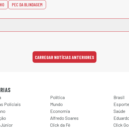
LHO
PEC DA BLINDAGEM
CARREGAR NOTÍCIAS ANTERIORES
RIAS
a
Política
Brasil
s Policiais
Mundo
Esport
ano
Economia
Saúde
ção
Alfredo Soares
Eduardo
 Júnior
Click da Fé
Click G