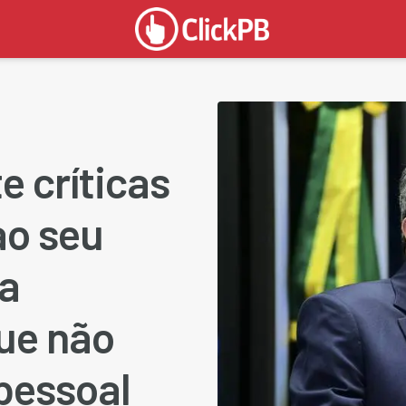
e críticas
ao seu
da
ue não
 pessoal