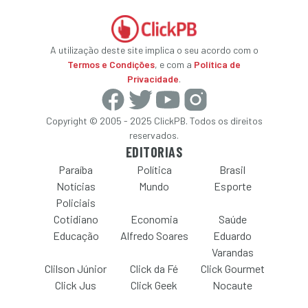
A utilização deste site implica o seu acordo com o
Termos e Condições
, e com a
Política de
Privacidade
.
Copyright © 2005 - 2025 ClickPB. Todos os direitos
reservados.
EDITORIAS
Paraíba
Política
Brasil
Notícias
Mundo
Esporte
Policiais
Cotidiano
Economia
Saúde
Educação
Alfredo Soares
Eduardo
Varandas
Clilson Júnior
Click da Fé
Click Gourmet
Click Jus
Click Geek
Nocaute