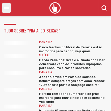
TUDO SOBRE: "
PRAIA-DO-SEIXAS
"
PARAÍBA
Cinco trechos do litoral da Paraíba estão
impróprios para banho; veja quais
SAÚDE
Bar da Praia do Seixas é autuado por estar
com alvará vencido, produtos impróprios
para consumo e falhas sanitárias
PARAÍBA
Após polêmica em Porto de Galinhas,
homem compara preços com João Pessoa:
"20 'conto' o prato e não paga cadeira"
PARAÍBA
Paraíba tem apenas um trecho de praia
impróprio para banho neste fim de semana;
veja onde
PARAÍBA
Mulher de 67 anos morre na Praia do Seixas