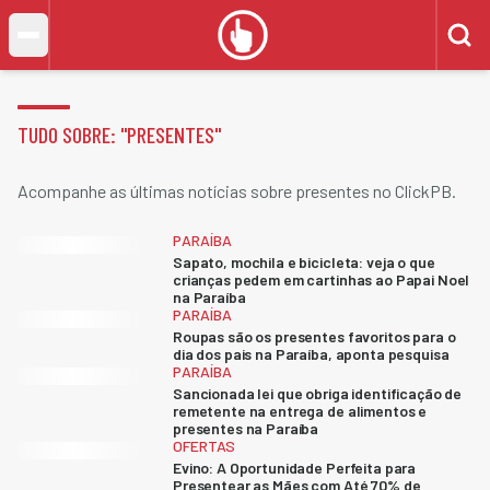
TUDO SOBRE: "
PRESENTES
"
Acompanhe as últimas notícias sobre presentes no ClickPB.
PARAÍBA
Sapato, mochila e bicicleta: veja o que
crianças pedem em cartinhas ao Papai Noel
na Paraíba
PARAÍBA
Roupas são os presentes favoritos para o
dia dos pais na Paraíba, aponta pesquisa
PARAÍBA
Sancionada lei que obriga identificação de
remetente na entrega de alimentos e
presentes na Paraíba
OFERTAS
Evino: A Oportunidade Perfeita para
Presentear as Mães com Até 70% de