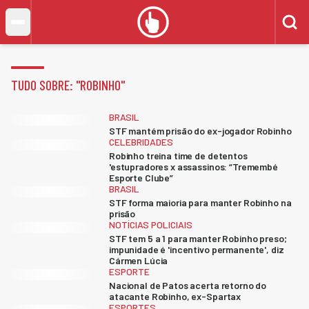
TUDO SOBRE: "
ROBINHO
"
BRASIL
STF mantém prisão do ex-jogador Robinho
CELEBRIDADES
Robinho treina time de detentos
'estupradores x assassinos: “Tremembé
Esporte Clube”
BRASIL
STF forma maioria para manter Robinho na
prisão
NOTÍCIAS POLICIAIS
STF tem 5 a 1 para manter Robinho preso;
impunidade é 'incentivo permanente', diz
Cármen Lúcia
ESPORTE
Nacional de Patos acerta retorno do
atacante Robinho, ex-Spartax
ESPORTES