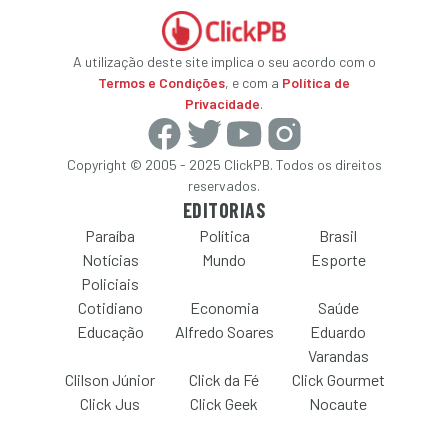
A utilização deste site implica o seu acordo com o
Termos e Condições
, e com a
Política de
Privacidade
.
Copyright © 2005 - 2025 ClickPB. Todos os direitos
reservados.
EDITORIAS
Paraíba
Política
Brasil
Notícias
Mundo
Esporte
Policiais
Cotidiano
Economia
Saúde
Educação
Alfredo Soares
Eduardo
Varandas
Clilson Júnior
Click da Fé
Click Gourmet
Click Jus
Click Geek
Nocaute