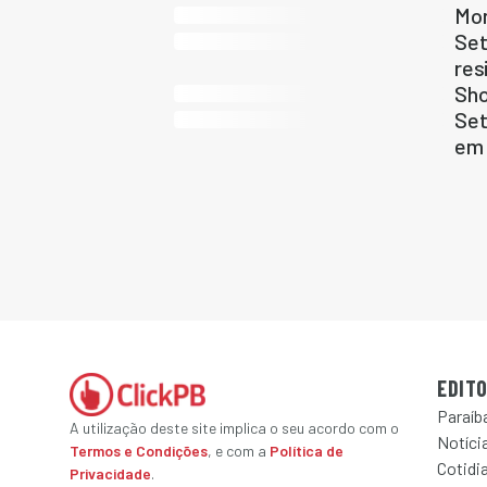
Mon
Set
res
Sho
Set
em 
EDITO
Paraíb
A utilização deste site implica o seu acordo com o
Notícia
Termos e Condições
, e com a
Política de
Cotidi
Privacidade
.