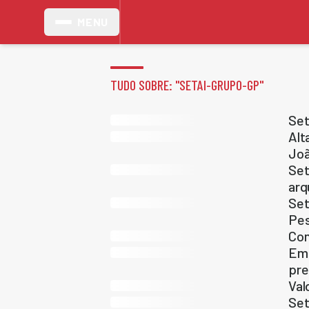
MENU
TUDO SOBRE: "
SETAI-GRUPO-GP
"
Set
Alt
Jo
Set
arq
Set
Pe
Com
Em 
pre
Val
Set