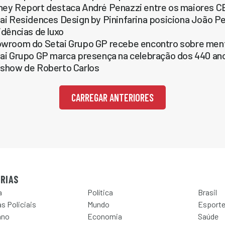
ey Report destaca André Penazzi entre os maiores CEO
ai Residences Design by Pininfarina posiciona João P
idências de luxo
wroom do Setai Grupo GP recebe encontro sobre menta
ai Grupo GP marca presença na celebração dos 440 a
show de Roberto Carlos
CARREGAR ANTERIORES
RIAS
a
Política
Brasil
s Policiais
Mundo
Esport
ano
Economia
Saúde