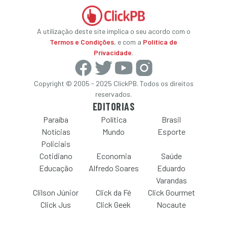
A utilização deste site implica o seu acordo com o
Termos e Condições
, e com a
Política de
Privacidade
.
Copyright © 2005 - 2025 ClickPB. Todos os direitos
reservados.
EDITORIAS
Paraíba
Política
Brasil
Notícias
Mundo
Esporte
Policiais
Cotidiano
Economia
Saúde
Educação
Alfredo Soares
Eduardo
Varandas
Clilson Júnior
Click da Fé
Click Gourmet
Click Jus
Click Geek
Nocaute