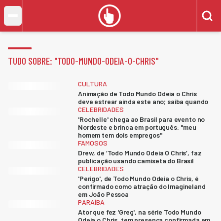
TUDO SOBRE: "
TODO-MUNDO-ODEIA-O-CHRIS
"
CULTURA
Animação de Todo Mundo Odeia o Chris
deve estrear ainda este ano; saiba quando
CELEBRIDADES
'Rochelle' chega ao Brasil para evento no
Nordeste e brinca em português: "meu
homem tem dois empregos"
FAMOSOS
Drew, de ‘Todo Mundo Odeia O Chris’, faz
publicação usando camiseta do Brasil
CELEBRIDADES
'Perigo', de Todo Mundo Odeia o Chris, é
confirmado como atração do Imagineland
em João Pessoa
PARAÍBA
Ator que fez 'Greg', na série Todo Mundo
Odeia o Chris, tem presença confirmada em