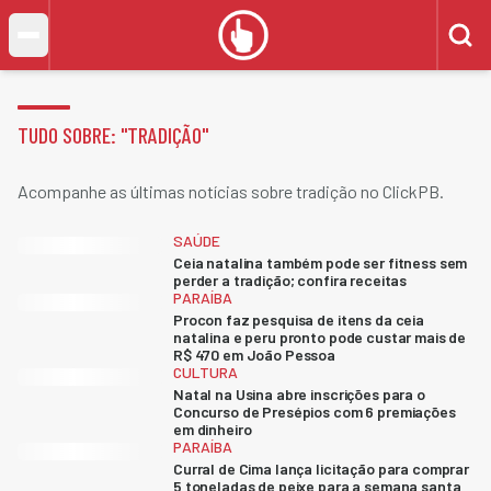
TUDO SOBRE: "
TRADIÇÃO
"
Acompanhe as últimas notícias sobre tradição no ClickPB.
SAÚDE
Ceia natalina também pode ser fitness sem
perder a tradição; confira receitas
PARAÍBA
Procon faz pesquisa de itens da ceia
natalina e peru pronto pode custar mais de
R$ 470 em João Pessoa
CULTURA
Natal na Usina abre inscrições para o
Concurso de Presépios com 6 premiações
em dinheiro
PARAÍBA
Curral de Cima lança licitação para comprar
5 toneladas de peixe para a semana santa