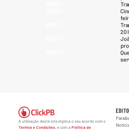
Tra
Cin
fei
Tra
20 
Joã
pr
Que
ser
EDITO
Paraíb
A utilização deste site implica o seu acordo com o
Notícia
Termos e Condições
, e com a
Política de