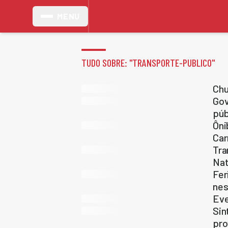
MENU
TUDO SOBRE: "
TRANSPORTE-PUBLICO
"
Chu
Gov
púb
Ôni
Car
Tra
Nat
Fer
nes
Eve
Sin
pro