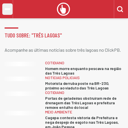
TUDO SOBRE: "
TRÊS LAGOAS
"
Acompanhe as últimas notícias sobre três lagoas no ClickPB.
COTIDIANO
Homem morre enquanto pescava na região
das Três Lagoas
NOTÍCIAS POLICIAIS
Motorista derruba poste na BR-230,
próximo ao viaduto das Três Lagoas
COTIDIANO
Portas de geladeiras obstruíram rede de
drenagem das Três Lagoas e prefeitura
remove entulho do local
MEIO AMBIENTE
Cagepa contesta vistoria da Prefeitura e
nega despejo de esgoto nas Três Lagoas,
em João Pessoa