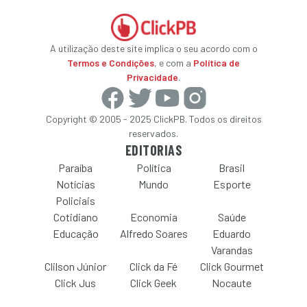
A utilização deste site implica o seu acordo com o
Termos e Condições
, e com a
Política de
Privacidade
.
Copyright © 2005 - 2025 ClickPB. Todos os direitos
reservados.
EDITORIAS
Paraíba
Política
Brasil
Notícias
Mundo
Esporte
Policiais
Cotidiano
Economia
Saúde
Educação
Alfredo Soares
Eduardo
Varandas
Clilson Júnior
Click da Fé
Click Gourmet
Click Jus
Click Geek
Nocaute