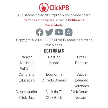
A utilização deste site implica o seu acordo com o
Termos e Condições
, e com a
Política de
Privacidade
.
Copyright © 2005 - 2025 ClickPB. Todos os direitos
reservados.
EDITORIAS
Paraíba
Política
Brasil
Notícias
Mundo
Esporte
Policiais
Cotidiano
Economia
Saúde
Educação
Alfredo Soares
Eduardo
Varandas
Clilson Júnior
Click da Fé
Click Gourmet
Click Jus
Click Geek
Nocaute