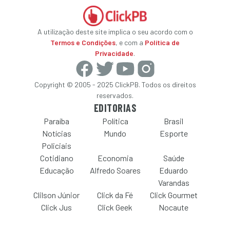
A utilização deste site implica o seu acordo com o
Termos e Condições
, e com a
Política de
Privacidade
.
Copyright © 2005 - 2025 ClickPB. Todos os direitos
reservados.
EDITORIAS
Paraíba
Política
Brasil
Notícias
Mundo
Esporte
Policiais
Cotidiano
Economia
Saúde
Educação
Alfredo Soares
Eduardo
Varandas
Clilson Júnior
Click da Fé
Click Gourmet
Click Jus
Click Geek
Nocaute