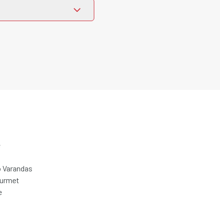
e
 Varandas
ourmet
e