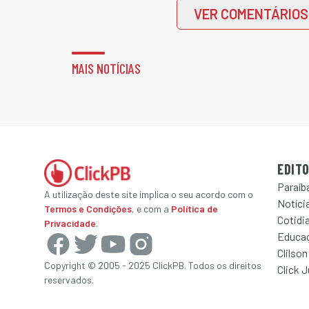
VER COMENTÁRIOS
MAIS NOTÍCIAS
EDITO
Paraíb
A utilização deste site implica o seu acordo com o
Notícia
Termos e Condições
, e com a
Política de
Cotidi
Privacidade
.
Educa
Clilson
Copyright © 2005 - 2025 ClickPB. Todos os direitos
Click 
reservados.