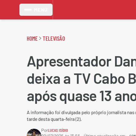
MENU
HOME
TELEVISÃO
Apresentador Dan
deixa a TV Cabo 
após quase 13 an
A informação foi divulgada pelo próprio jornalista nas 
tarde desta quarta-feira (2).
Por
LUCAS ISÍDIO
COM
02/07/2025 às 13:56
- Última atualização em: