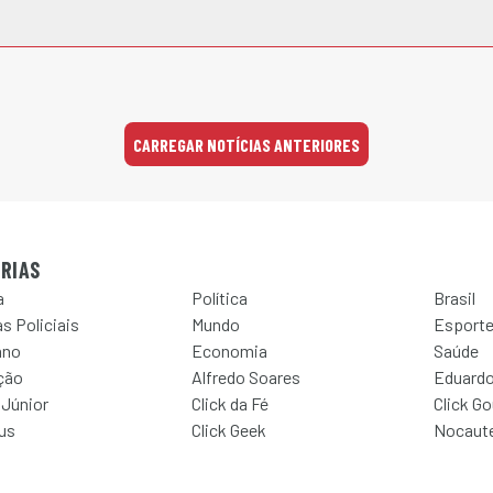
CARREGAR NOTÍCIAS ANTERIORES
RIAS
a
Política
Brasil
s Policiais
Mundo
Esport
ano
Economia
Saúde
ção
Alfredo Soares
Eduardo
 Júnior
Click da Fé
Click G
Jus
Click Geek
Nocaut