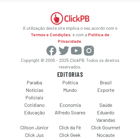
A utilização deste site implica o seu acordo com o
Termos e Condições
, e com a
Política de
Privacidade
.
Copyright © 2005 - 2025 ClickPB. Todos os direitos
reservados.
EDITORIAS
Paraíba
Política
Brasil
Notícias
Mundo
Esporte
Policiais
Cotidiano
Economia
Saúde
Educação
Alfredo Soares
Eduardo
Varandas
Clilson Júnior
Click da Fé
Click Gourmet
Click Jus
Click Geek
Nocaute