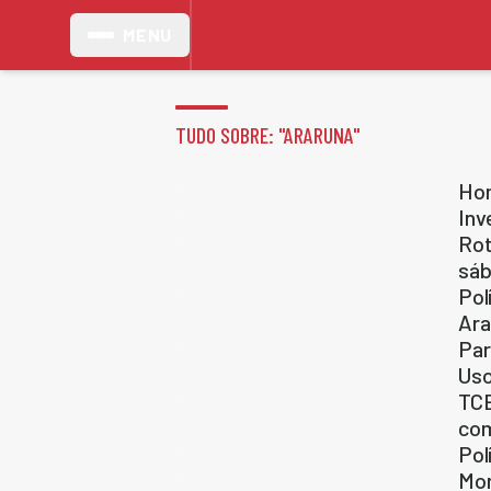
MENU
TUDO SOBRE: "
ARARUNA
"
Hom
Inv
Rot
sá
Pol
Ara
Par
Uso
TCE
com
Pol
Mor