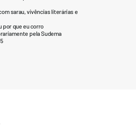
m sarau, vivências literárias e
u por que eu corro
orariamente pela Sudema
25
e