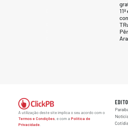
gra
11ª
con
TRu
Pên
Ara
EDITO
Paraíb
A utilização deste site implica o seu acordo com o
Notícia
Termos e Condições
, e com a
Política de
Cotidi
Privacidade
.