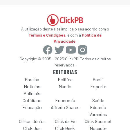
A utilização deste site implica o seu acordo com o
Termos e Condições
, e com a
Política de
Privacidade
.
Copyright © 2005 - 2025 ClickPB. Todos os direitos
reservados.
EDITORIAS
Paraíba
Política
Brasil
Notícias
Mundo
Esporte
Policiais
Cotidiano
Economia
Saúde
Educação
Alfredo Soares
Eduardo
Varandas
Clilson Júnior
Click da Fé
Click Gourmet
Click Jus
Click Geek
Nocaute